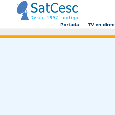
Ir
al
contenido
Portada
TV en direc