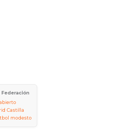
a Federación
abierto
d Castilla
útbol modesto