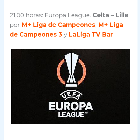
21,00 horas: Europa League.
Celta – Lille
por
M+ Liga de Campeones
,
M+ Liga
de Campeones 3
y
LaLiga TV Bar