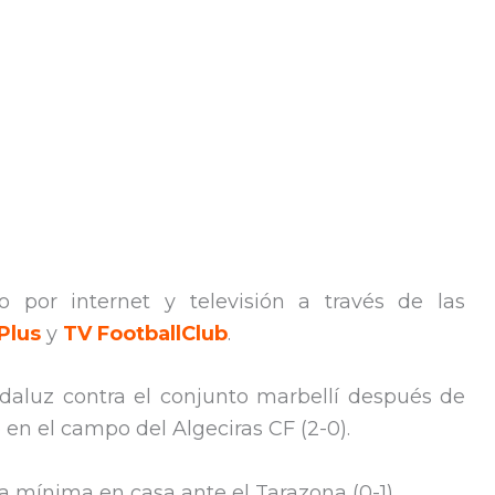
o por internet y televisión a través de las
Plus
y
TV FootballClub
.
 andaluz contra el conjunto marbellí después de
 en el campo del Algeciras CF (2-0).
la mínima en casa ante el Tarazona (0-1).