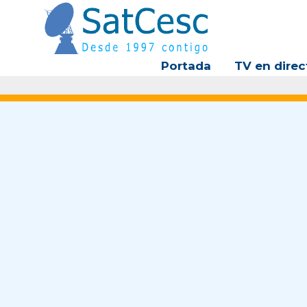
Ir
al
contenido
Portada
TV en direc