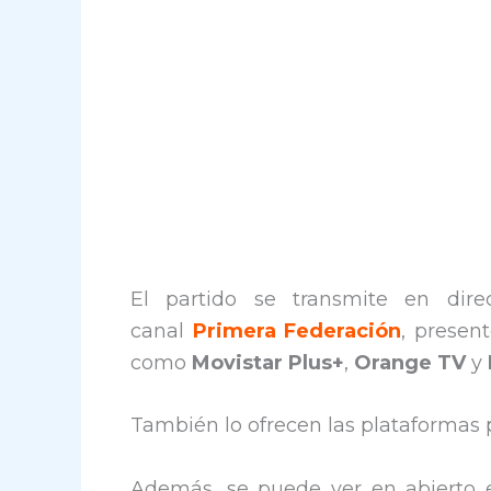
El partido se transmite en direc
canal
Primera Federación
, presen
como
Movistar Plus+
,
Orange TV
y
También lo ofrecen las plataformas
Además, se puede ver en abierto e