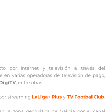
to por internet y televisión a través del
te en varias operadoras de televisión de pago,
DigiTV
, entre otras.
 por streaming
LaLiga+ Plus
y
TV FootballClub
.
n la zona geográfica de Galicia por el canal