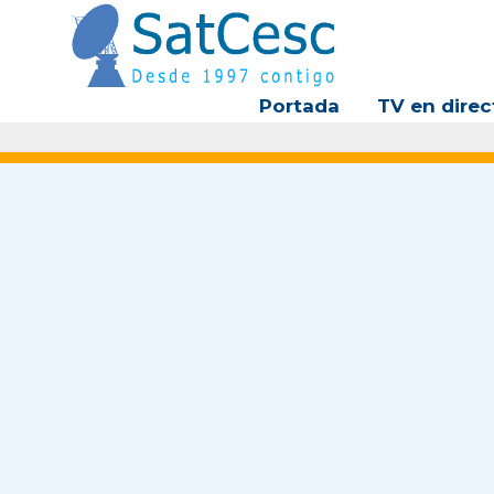
Ir
al
contenido
Portada
TV en direc