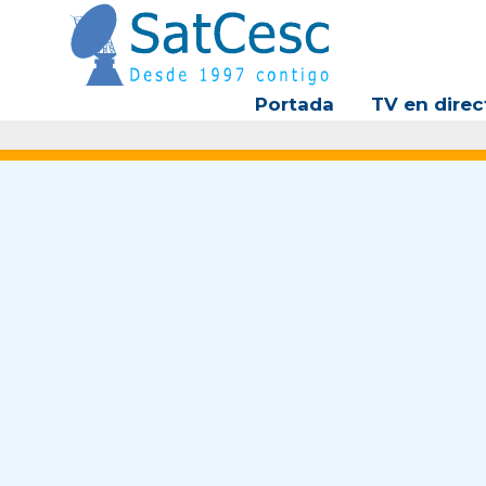
Ir
al
contenido
Portada
TV en direc