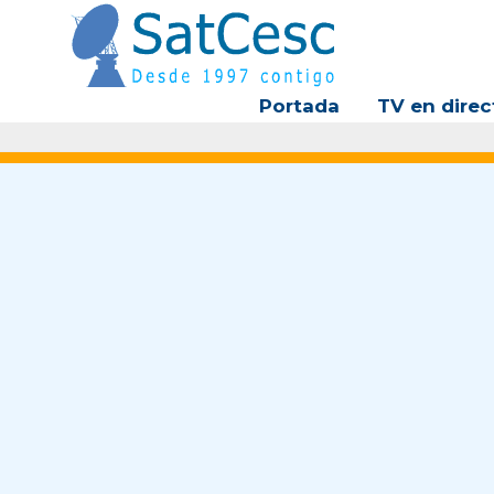
Ir
al
contenido
Portada
TV en direc