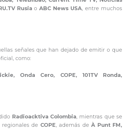
ba, TeleBilbao, Current Time TV, Noticias
 RU.TV Rusia
o
ABC News USA
, entre muchos
uellas señales que han dejado de emitir o que
icial, como:
ickie, Onda Cero, COPE, 101TV Ronda,
adido
Radioacktiva Colombia
, mientras que se
s regionales de
COPE
, además de
À Punt FM,