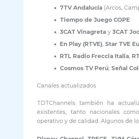
7TV Andalucía
(Arcos, Camp
Tiempo de Juego COPE
3CAT Vinagreta
y
3CAT Joc
En Play (RTVE)
,
Star TVE E
RTL Radio Freccia Italia
,
RT
Cosmos TV Perú
,
Señal Co
Canales actualizados
TDTChannels también ha actuali
existentes, tanto nacionales com
operativo y de calidad. Algunos de l