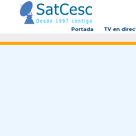
Ir
al
contenido
Portada
TV en direc