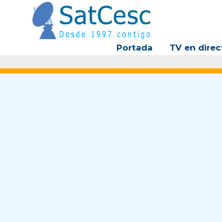
Ir
al
contenido
Portada
TV en direc