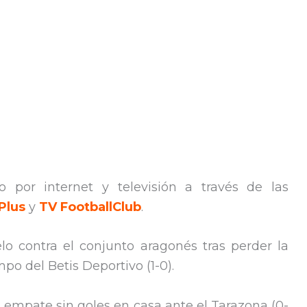
o por internet y televisión a través de las
Plus
y
TV FootballClub
.
lo contra el conjunto aragonés tras perder la
po del Betis Deportivo (1-0).
l empate sin goles en casa ante el Tarazona (0-