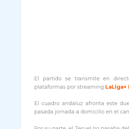
El partido se transmite en direct
plataformas por streaming
LaLiga+ 
El cuadro andaluz afronta este due
pasada jornada a domicilio en el cam
Por su parte, el Teruel no pasaba de