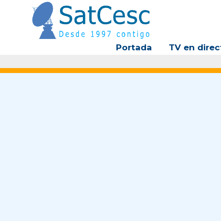
Ir
al
contenido
Portada
TV en direc