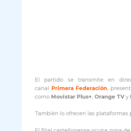
El partido se transmite en direc
canal
Primera Federación
, presen
como
Movistar Plus+
,
Orange TV
y
También lo ofrecen las plataformas
El filial castellonense ocupa zona de