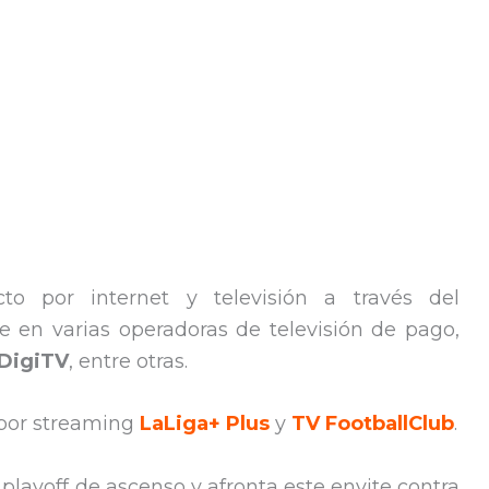
to por internet y televisión a través del
te en varias operadoras de televisión de pago,
DigiTV
, entre otras.
 por streaming
LaLiga+ Plus
y
TV FootballClub
.
 playoff de ascenso y afronta este envite contra