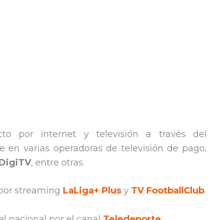
to por internet y televisión a través del
te en varias operadoras de televisión de pago,
DigiTV
, entre otras.
 por streaming
LaLiga+ Plus
y
TV FootballClub
.
l nacional por el canal
Teledeporte
.