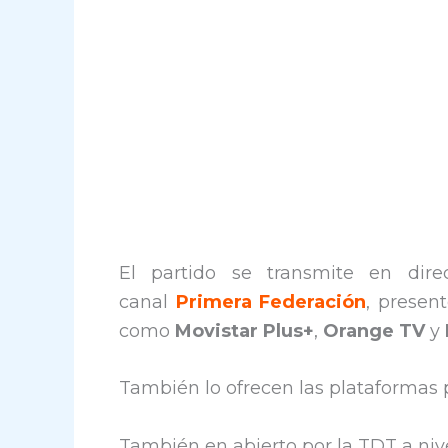
El partido se transmite en direc
canal
Primera Federación
, presen
como
Movistar Plus+
,
Orange TV
y
También lo ofrecen las plataformas
También en abierto por la TDT a nive