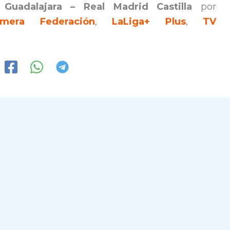
.
Guadalajara – Real Madrid Castilla
por
imera Federación
,
LaLiga+ Plus
,
TV