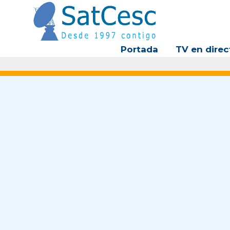
Ir
al
contenido
Portada
TV en direc