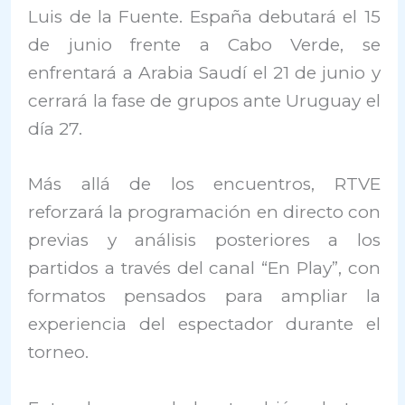
Luis de la Fuente. España debutará el 15
de junio frente a Cabo Verde, se
enfrentará a Arabia Saudí el 21 de junio y
cerrará la fase de grupos ante Uruguay el
día 27.
Más allá de los encuentros, RTVE
reforzará la programación en directo con
previas y análisis posteriores a los
partidos a través del canal “En Play”, con
formatos pensados para ampliar la
experiencia del espectador durante el
torneo.