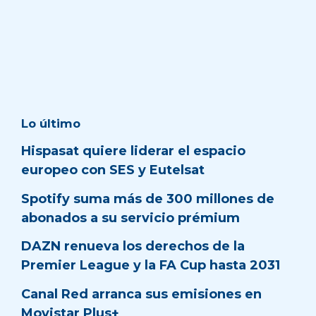
Lo último
Hispasat quiere liderar el espacio
europeo con SES y Eutelsat
Spotify suma más de 300 millones de
abonados a su servicio prémium
DAZN renueva los derechos de la
Premier League y la FA Cup hasta 2031
Canal Red arranca sus emisiones en
Movistar Plus+