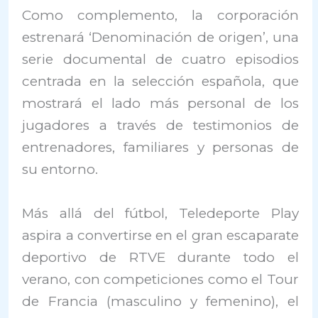
Como complemento, la corporación
estrenará ‘Denominación de origen’, una
serie documental de cuatro episodios
centrada en la selección española, que
mostrará el lado más personal de los
jugadores a través de testimonios de
entrenadores, familiares y personas de
su entorno.
Más allá del fútbol, Teledeporte Play
aspira a convertirse en el gran escaparate
deportivo de RTVE durante todo el
verano, con competiciones como el Tour
de Francia (masculino y femenino), el