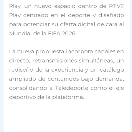
Play, un nuevo espacio dentro de RTVE
Play centrado en el deporte y diseñado
para potenciar su oferta digital de cara al
Mundial de la FIFA 2026.
La nueva propuesta incorpora canales en
directo, retransmisiones simultáneas, un
rediseño de la experiencia y un catálogo
ampliado de contenidos bajo demanda,
consolidando a Teledeporte como el eje
deportivo de la plataforma.