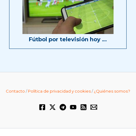
Fútbol por televisión hoy …
Contacto
/
Política de privacidad y cookies
/
¿Quiénes somos?