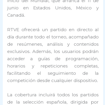
inicio del Mundial, que arranca el 11 de
junio en Estados Unidos, México y
Canadá.
RTVE ofrecerá un partido en directo al
día durante todo el torneo, acompañado
de resúmenes, análisis y contenidos
exclusivos. Además, los usuarios podrán
acceder a guías de programación,
horarios y repeticiones completas,
facilitando el seguimiento de la
competición desde cualquier dispositivo.
La cobertura incluirá todos los partidos
de la selección española, dirigida por