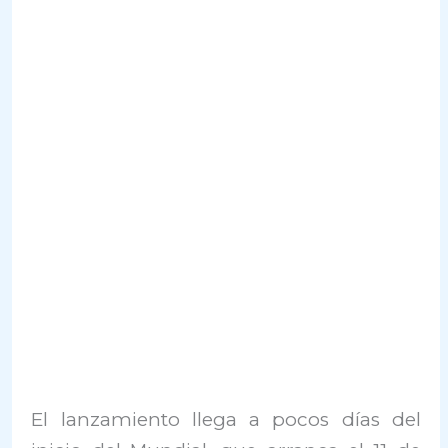
El lanzamiento llega a pocos días del