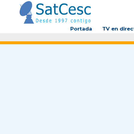
Ir
al
contenido
Portada
TV en direc