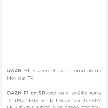
DAZN F1
está en el dial interno 58 de
Movistar TV.
DAZN F1 en SD
está en el satélite Astra
1M (19,2º Este) en la frecuencia 10.758-V
MHz (DVB-S, MPEG-2, SR 22000, FEC 5/6).