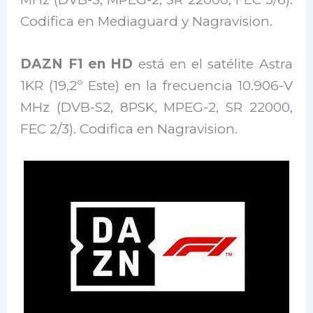
Codifica en Mediaguard y Nagravision.
DAZN F1 en HD
está en el satélite Astra
1KR (19,2º Este) en la frecuencia 10.906-V
MHz (DVB-S2, 8PSK, MPEG-2, SR 22000,
FEC 2/3). Codifica en Nagravision.