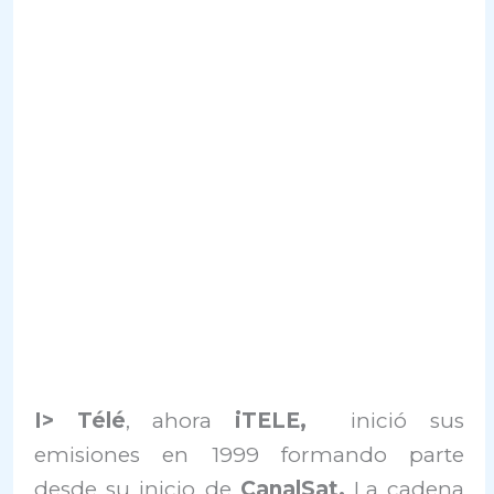
I> Télé
, ahora
iTELE,
inició sus
emisiones en 1999 formando parte
desde su inicio de
CanalSat.
La cadena