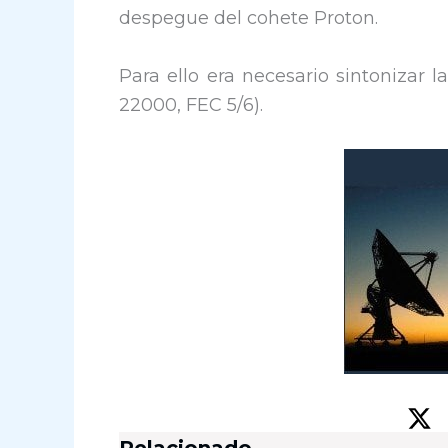
despegue del cohete Proton.
Para ello era necesario sintonizar 
22000, FEC 5/6).
Relacionado