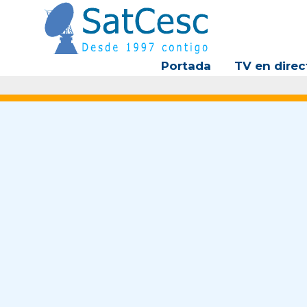
Ir
al
contenido
Portada
TV en direc