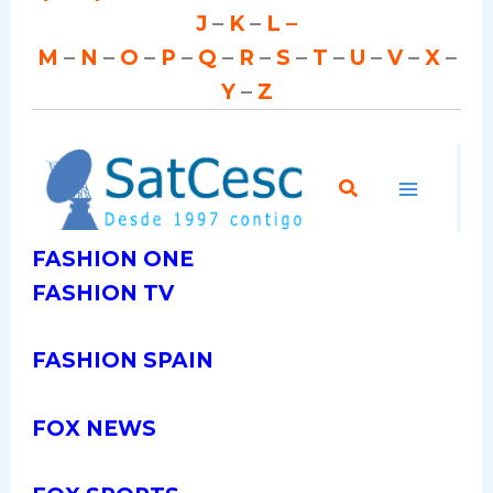
J
–
K
–
L –
M
–
N
–
O
–
P
–
Q
–
R
–
S
–
T
–
U
–
V
–
X
–
Y
–
Z
FASHION ONE
FASHION TV
FASHION SPAIN
FOX NEWS