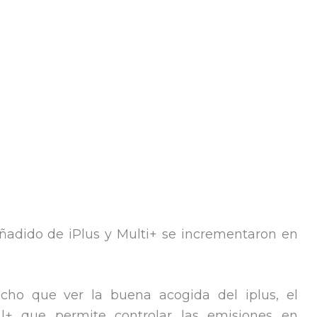
añadido de iPlus y Multi+ se incrementaron en
ho que ver la buena acogida del iplus, el
tal+ que permite controlar las emisiones en