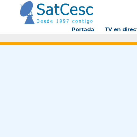
Ir
al
contenido
Portada
TV en direc