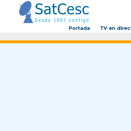
Ir
al
contenido
Portada
TV en direc