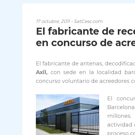
17 octubre, 2011 - SatCesc.com
El fabricante de rec
en concurso de acr
El fabricante de antenas, decodifica
Axil,
con sede en la localidad barc
concurso voluntario de acreedores c
El concu
Barcelona
millones
actividad
proceso c