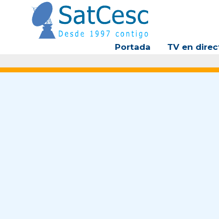
Ir
al
contenido
Portada
TV en direc