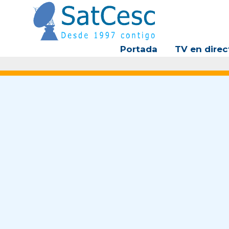
Ir
al
contenido
Portada
TV en direc