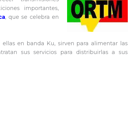
ciones importantes,
ca
, que se celebra en
 ellas en banda Ku, sirven para alimentar las
atan sus servicios para distribuirlas a sus