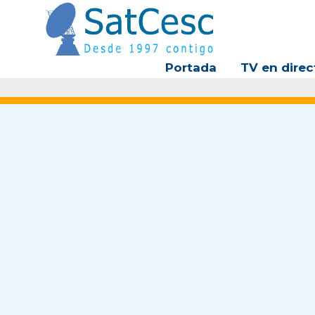
Ir
al
contenido
Portada
TV en direc