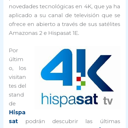
novedades tecnológicas en 4K, que ya ha
aplicado a su canal de televisión que se
ofrece en abierto a través de sus satélites
Amazonas 2 e Hispasat 1E.
Por
últim
o, los
visitan
tes del
stand
de
Hispa
sat
podrán descubrir las últimas