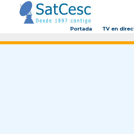
Ir
al
contenido
Portada
TV en direc