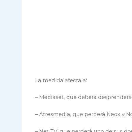
La medida afecta a:
– Mediaset, que deberá desprenderse
– Atresmedia, que perderá Neox y N
– Net TV, que perderá uno de sus dos