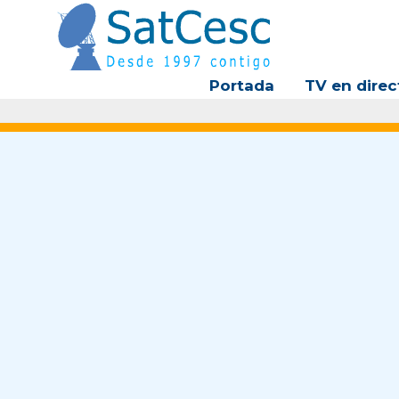
Ir
al
contenido
Portada
TV en direc