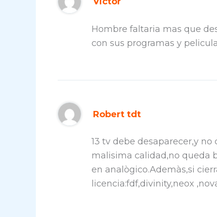
Victor
Hombre faltaria mas que des
con sus programas y pelicula
Robert tdt
13 tv debe desaparecer,y no 
malisima calidad,no queda bi
en analògico.Ademàs,si cier
licencia:fdf,divinity,neox ,nova