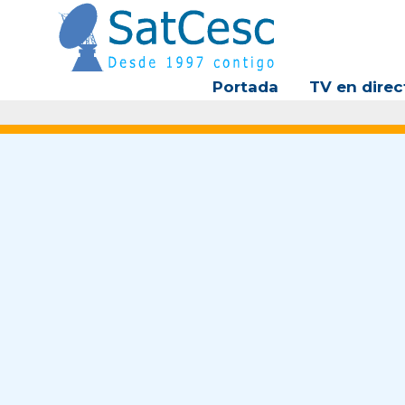
Ir
al
contenido
Portada
TV en direc