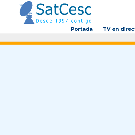
Ir
al
contenido
Portada
TV en direc