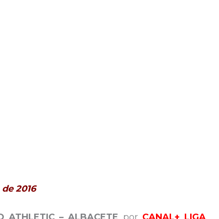
 de 2016
O ATHLETIC – ALBACETE
por
CANAL+ LIGA