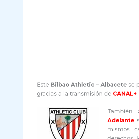
Este
Bilbao Athletic – Albacete
se 
gracias a la transmisión de
CANAL+ 
También 
Adelante
s
mismos ca
derechos l