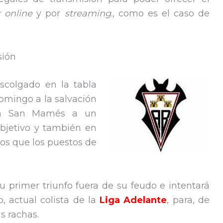
r online
y por
streaming
., como es el caso de
sión
descolgado en la tabla
 domingo a la salvación
en San Mamés a un
bjetivo y también en
os que los puestos de
su primer triunfo fuera de su feudo e intentará
ao, actual colista de la
Liga Adelante
, para, de
s rachas.