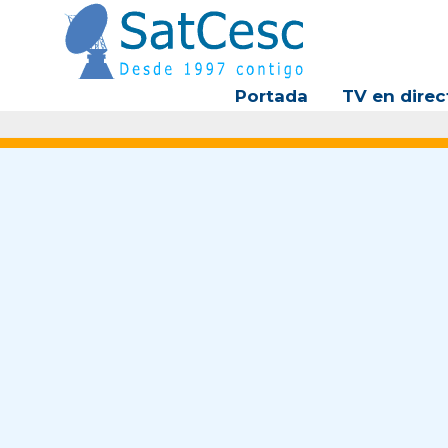
Ir
al
contenido
Portada
TV en direc