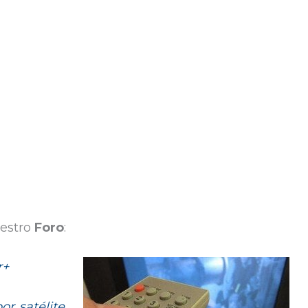
uestro
Foro
:
r+
r satélite