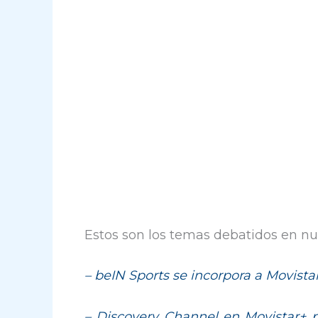
Estos son los temas debatidos en n
–
beIN Sports se incorpora a Movista
– Discovery Channel en Movistar+ po