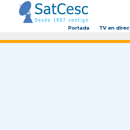
Ir
al
contenido
Portada
TV en direc