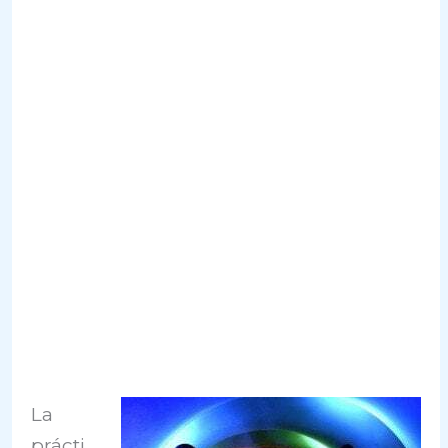
La
prácti