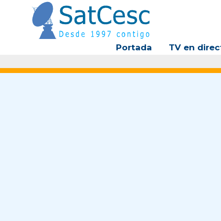
Ir
al
contenido
Portada
TV en direc