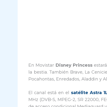
En Movistar
Disney Princess
estará
la bestia. También Brave, La Cenicie
Pocahontas, Enredados, Aladdin y Al
El canal está en el
satélite Astra 1
MHz (DVB-S, MPEG-2, SR 22000, FEC 5
de acceso condicional Mediaguard y