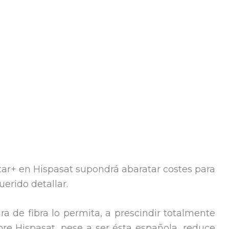
star+ en Hispasat supondrá abaratar costes para
erido detallar.
ra de fibra lo permita, a prescindir totalmente
obre Hispasat, pese a ser ésta española, reduce