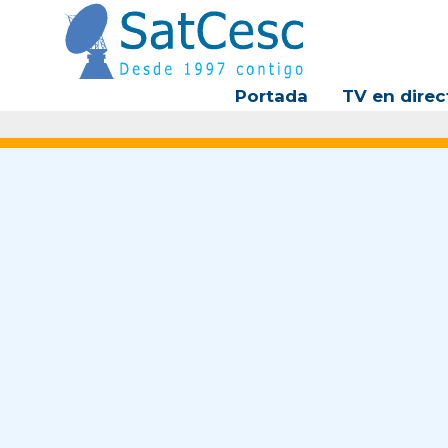
Ir
al
contenido
Portada
TV en direc