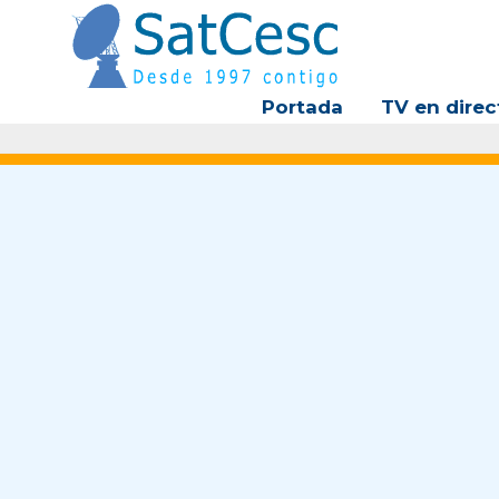
Ir
al
contenido
Portada
TV en direc