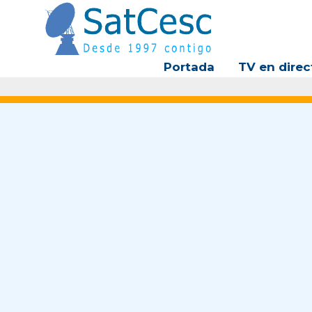
Ir
al
contenido
Portada
TV en direc