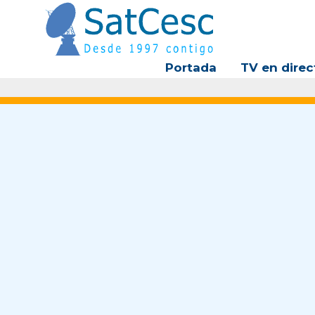
Ir
al
contenido
Portada
TV en direc