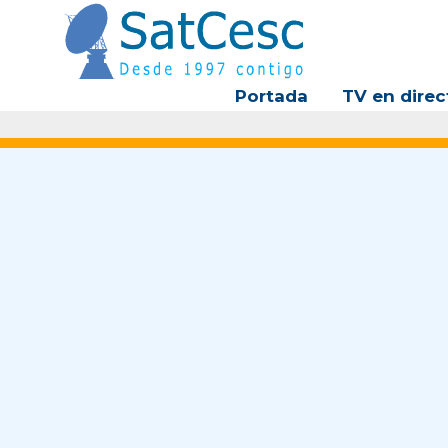
Ir
al
contenido
Portada
TV en direc