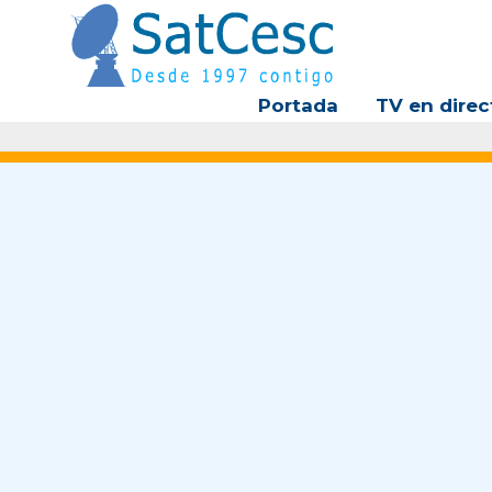
Ir
al
contenido
Portada
TV en direc