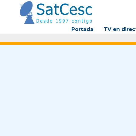
Ir
al
contenido
Portada
TV en direc