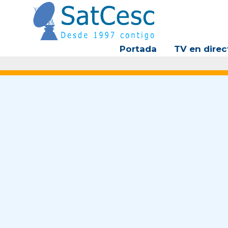
Ir
al
contenido
Portada
TV en direc