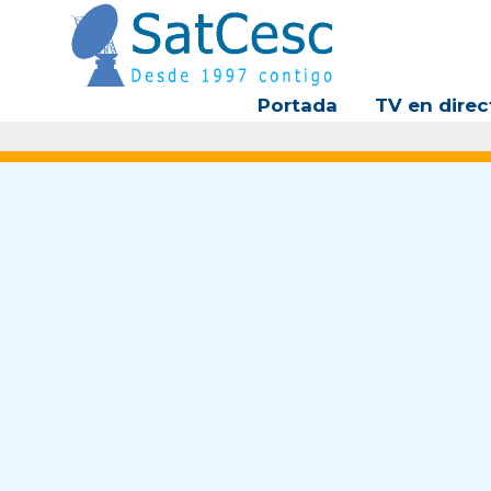
Ir
al
contenido
Portada
TV en direc