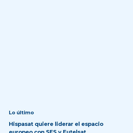
Lo último
Hispasat quiere liderar el espacio
europeo con SES y Eutelsat