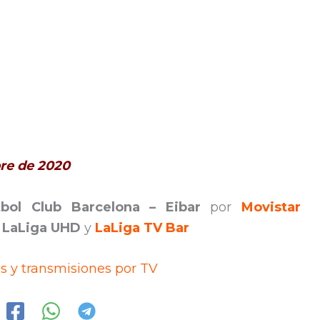
bre de 2020
tbol Club Barcelona – Eibar
por
Movistar
 LaLiga UHD
y
LaLiga TV Bar
os y transmisiones por TV