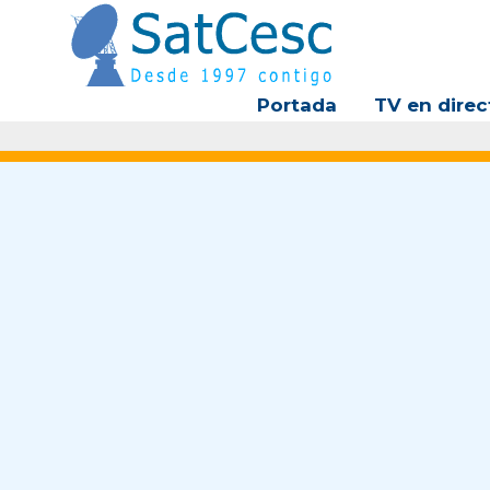
Ir
al
contenido
Portada
TV en direc