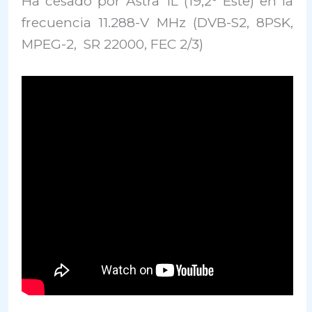
Ha cesado por Astra 1L (19,2° Este) en la
frecuencia 11.288-V MHz (DVB-S2, 8PSK,
MPEG-2, SR 22000, FEC 2/3)