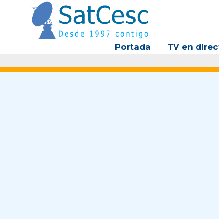
Ir
al
contenido
Portada
TV en direc