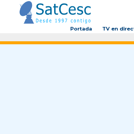
Ir
al
contenido
Portada
TV en direc