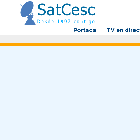
Ir
al
contenido
Portada
TV en direc