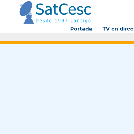
Ir
al
contenido
Portada
TV en direc