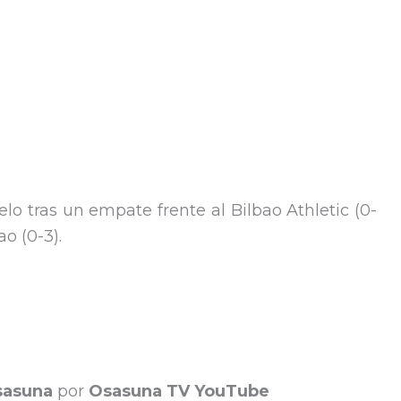
elo tras un empate frente al Bilbao Athletic (0-
ao (0-3).
sasuna
por
Osasuna TV YouTube