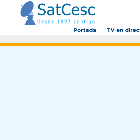
Ir
al
contenido
Portada
TV en direc