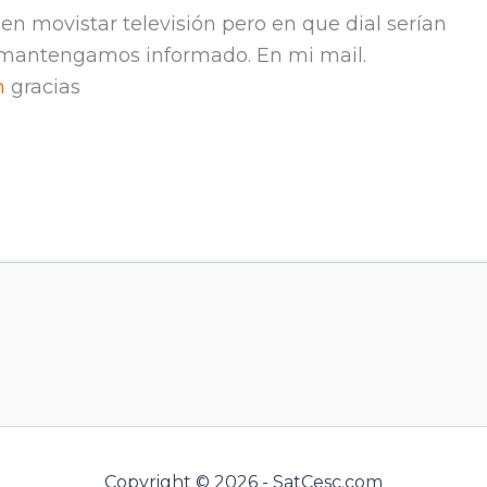
n movistar televisión pero en que dial serían
r mantengamos informado. En mi mail.
m
gracias
Copyright © 2026 - SatCesc.com