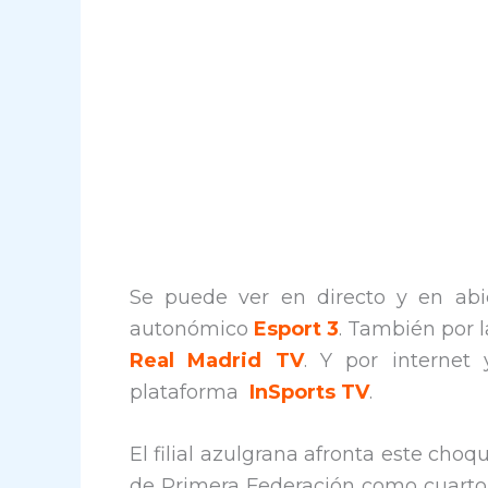
Se puede ver en directo y en abie
autonómico
Esport 3
. También por l
Real Madrid TV
. Y por internet
plataforma
InSports TV
.
El filial azulgrana afronta este choq
de Primera Federación como cuarto cl