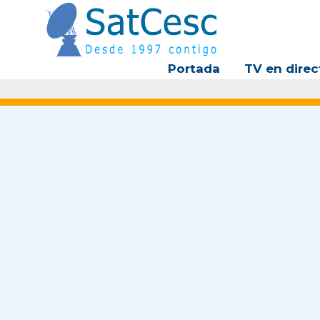
Ir
al
contenido
Portada
TV en direc