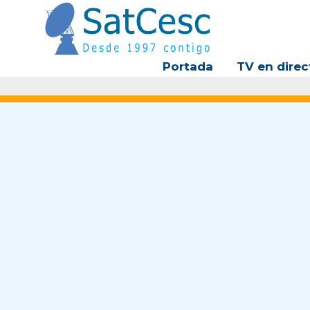
Ir
al
contenido
Portada
TV en direc